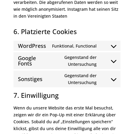
verarbeiten. Die abgerufenen Daten werden so weit
wie möglich anonymisiert. Instagram hat seinen Sitz
in den Vereinigten Staaten
6. Platzierte Cookies
WordPress
Funktional, Functional
Consent
to
Google
Gegenstand der
Fonts
service
Consent
Untersuchung
wordpress
to
Gegenstand der
service
Sonstiges
Consent
Untersuchung
google-
to
fonts
7. Einwilligung
service
sonstiges
Wenn du unsere Website das erste Mal besuchst,
zeigen wir dir ein Pop-Up mit einer Erklärung über
Cookies. Sobald du auf „Einstellungen speichern“
klickst, gibst du uns deine Einwilligung alle von dir