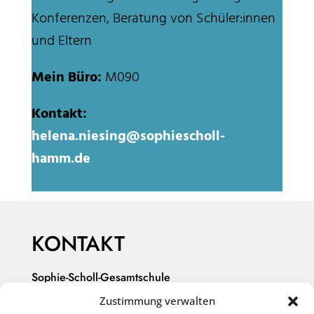
Konferenzen, Beratung von Schüler:innen
und Eltern
Mein Büro:
M090
Kontakt:
helena.niesing@sophiescholl-
hamm.de
KONTAKT
Sophie-Scholl-Gesamtschule
Stefanstr. 42
Zustimmung verwalten
59075 Hamm