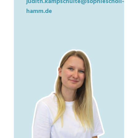
judith.kampschulte@sophiescholl-
hamm.de