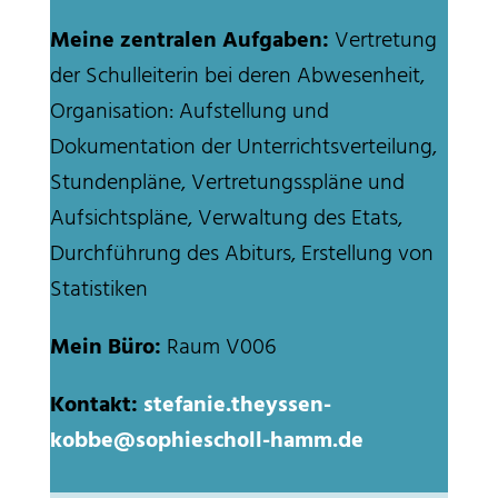
Meine zentralen Aufgaben:
Vertretung
der Schulleiterin bei deren Abwesenheit,
Organisation: Aufstellung und
Dokumentation der Unterrichtsverteilung,
Stundenpläne, Vertretungsspläne und
Aufsichtspläne, Verwaltung des Etats,
Durchführung des Abiturs, Erstellung von
Statistiken
Mein Büro:
Raum V006
Kontakt:
stefanie.theyssen-
kobbe@sophiescholl-hamm.de