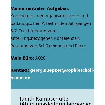
Meine zentralen Aufgaben:
Koordination der organisatorischen und
pädagogischen Arbeit in den Jahrgängen
5-7, Durchführung von
abteilungsbezogenen Konferenzen,
Beratung von Schüler:innen und Eltern
Mein Büro:
A020
Kontakt:
georg.kuepker@sophiescholl-
hamm.de
Judith Kampschulte
(Abteilungsleiterin Jahrgänge